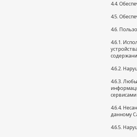
4.4. Обес
4.5. Обесп
4.6. Польз
4.6.1. Ис
устройств
содержани
4.6.2. На
4.6.3. Лю
информаци
сервисами
4.6.4. Не
данному Са
4.6.5. Нар