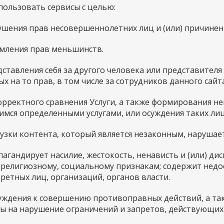
использовать сервисы с целью:
арушения прав несовершеннолетних лиц и (или) причине
щемления прав меньшинств.
редставления себя за другого человека или представител
х на то прав, в том числе за сотрудников данного сайта
екорректного сравнения Услуги, а также формирования н
мся определенными услугами, или осуждения таких лиц
агрузки контента, который является незаконным, наруша
ропагандирует насилие, жестокость, ненависть и (или) 
 религиозному, социальному признакам; содержит недос
ретных лиц, организаций, органов власти.
обуждения к совершению противоправных действий, а та
ы на нарушение ограничений и запретов, действующих