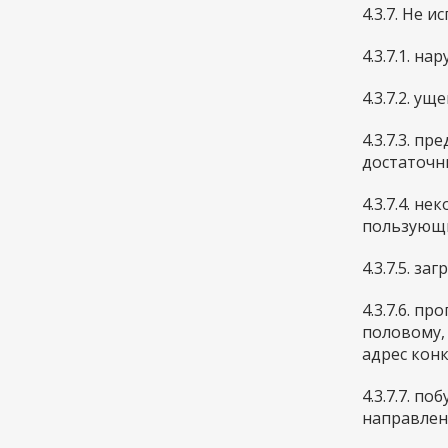
4.3.7. Не 
4.3.7.1. н
4.3.7.2. у
4.3.7.3. п
достаточны
4.3.7.4. н
пользующи
4.3.7.5. з
4.3.7.6. п
половому,
адрес конк
4.3.7.7. п
направлен