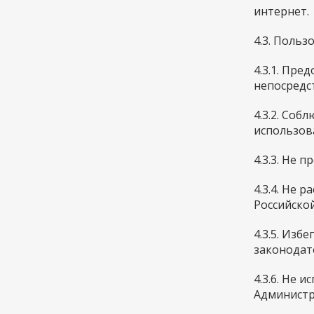
интернет.
4.3. Польз
4.3.1. Пр
непосредс
4.3.2. Со
использов
4.3.3. Не
4.3.4. Не
Российско
4.3.5. Из
законодат
4.3.6. Не 
Администр