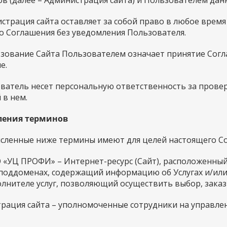
в (далее – Администрация сайта) и Пользователем данн
истрация сайта оставляет за собой право в любое врем
о Соглашения без уведомления Пользователя.
льзование Сайта Пользователем означает принятие Сог
е.
зователь несет персональную ответственность за прове
 в нем.
еления терминов
численные ниже термины имеют для целей настоящего С
О «УЦ ПРОФИ» – Интернет-ресурс (Сайт), расположенн
 поддоменах, содержащий информацию об Услугах и/или
лнителе услуг, позволяющий осуществить выбор, заказ 
трация сайта – уполномоченные сотрудники на управл