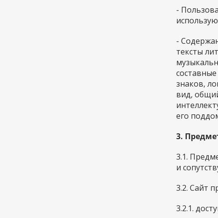
- Пользова
использую
- Содержа
тексты ли
музыкальны
составные
знаков, ло
вид, общи
интеллект
его поддо
3. Предме
3.1. Пред
и сопутст
3.2. Сайт 
3.2.1. дос