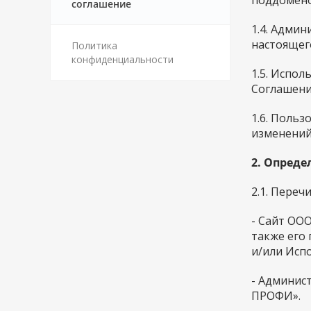
поддомено
соглашение
1.4. Админ
настоящег
Политика
конфиденциальности
1.5. Испо
Соглашени
1.6. Поль
изменений
2. Опред
2.1. Пере
- Сайт ОО
также его
и/или Испо
- Админис
ПРОФИ».