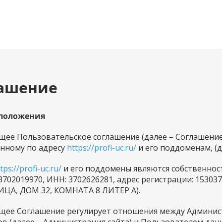
лашение
 положения
оящее Пользовательское соглашение (далее – Соглашени
нному по адресу
https://profi-uc.ru/
и его поддоменам, (д
tps://profi-uc.ru/
и его поддомены являются собственно
03702019970, ИНН: 3702626281, адрес регистрации: 15
ЦА, ДОМ 32, КОМНАТА 8 ЛИТЕР А).
оящее Соглашение регулирует отношения между Админи