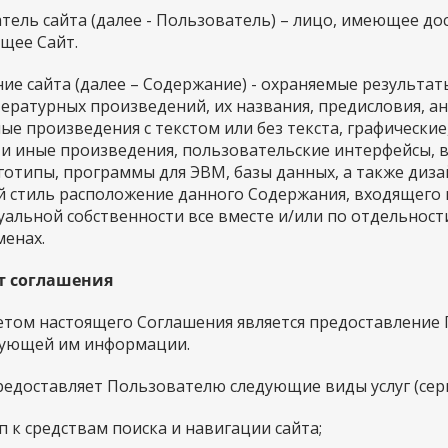
тель сайта (далее - Пользователь) – лицо, имеющее до
щее Сайт.
ние сайта (далее – Содержание) - охраняемые результа
тературных произведений, их названия, предисловия, а
е произведения с текстом или без текста, графические
 и иные произведения, пользовательские интерфейсы, 
готипы, программы для ЭВМ, базы данных, а также диза
й стиль расположение данного Содержания, входящего в
уальной собственности все вместе и/или по отдельност
менах.
т соглашения
метом настоящего Соглашения является предоставление
вующей им информации.
предоставляет Пользователю следующие виды услуг (сер
туп к средствам поиска и навигации сайта;