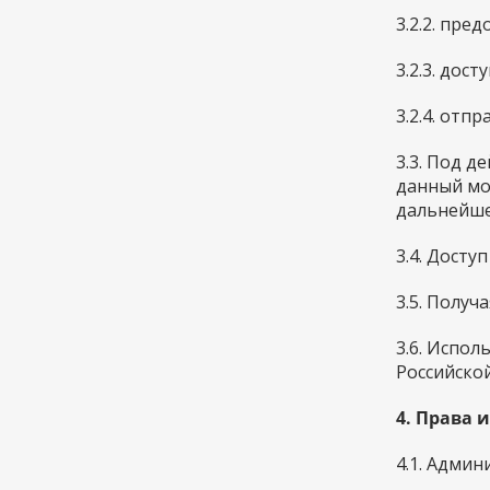
3.2.2. пр
3.2.3. дос
3.2.4. отп
3.3. Под 
данный мо
дальнейше
3.4. Досту
3.5. Полу
3.6. Испо
Российско
4. Права 
4.1. Админ