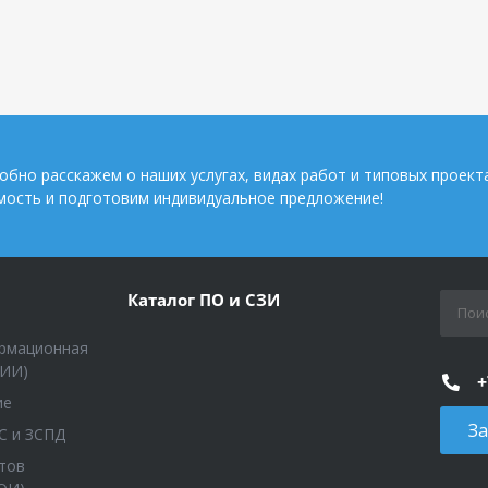
обно расскажем о наших услугах, видах работ и типовых проект
мость и подготовим индивидуальное предложение!
Каталог ПО и СЗИ
рмационная
КИИ)
+
ие
За
С и ЗСПД
тов