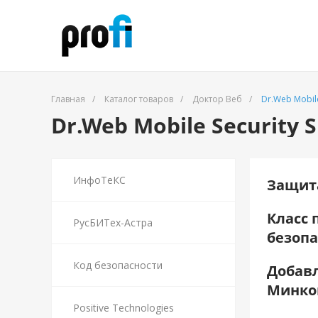
Главная
/
Каталог товаров
/
Доктор Веб
/
Dr.Web Mobile
Dr.Web Mobile Security S
ИнфоТеКС
Защита
Класс 
РусБИТех-Астра
безопа
Код безопасности
Добавл
Минком
Positive Technologies