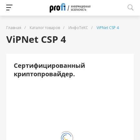
Главная
/
Каталог товаров
/
ИнфоТеКС
/
ViPNet CSP 4
ViPNet CSP 4
Cертифицированный
криптопровайдер.