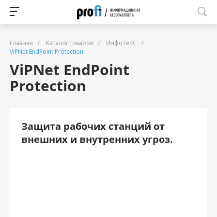
Главная
/
Каталог товаров
/
ИнфоТеКС
/
ViPNet EndPoint Protection
ViPNet EndPoint
Protection
Защита рабочих станций от
внешних и внутренних угроз.