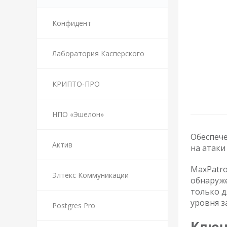
Конфидент
Лаборатория Касперского
КРИПТО-ПРО
НПО «Эшелон»
Обеспеч
Актив
на атаки
MaxPatro
Элтекс Коммуникации
обнаруже
только д
уровня з
Postgres Pro
Ключ