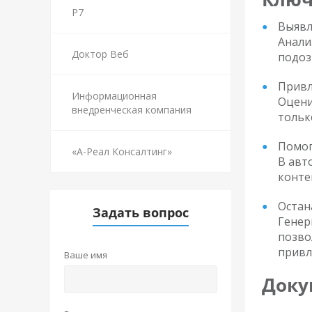
Р7
Выявл
Анали
Доктор Веб
подоз
Привл
Информационная
Оцени
внедренческая компания
тольк
Помог
«А-Реал Консалтинг»
В авт
конте
Остан
Задать вопрос
Генер
позво
привл
Ваше имя
Доку