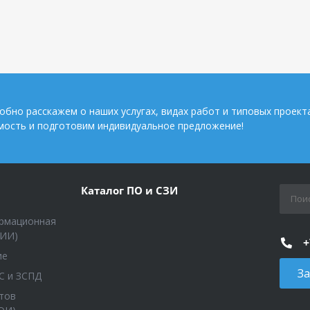
обно расскажем о наших услугах, видах работ и типовых проект
мость и подготовим индивидуальное предложение!
Каталог ПО и СЗИ
рмационная
КИИ)
+
ие
За
С и ЗСПД
тов