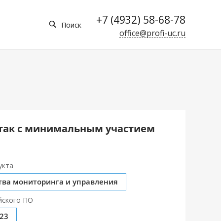
+7 (4932) 58-68-78
Поиск
office@profi-uc.ru
атак с минимальным участием
укта
тва мониторинга и управления
йского ПО
023