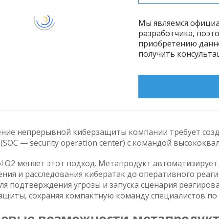
Мы являемся официа
разработчика, поэт
приобретению данно
получить консульта
ение непрерывной киберзащиты компании требует созд
 (SOC — security operation center) с командой высокок
l O2 меняет этот подход. Метапродукт автоматизирует
ния и расследования кибератак до оперативного реаги
ля подтверждения угрозы и запуска сценария реагирова
ащиты, сохраняя компактную команду специалистов по 
евые возможности метапродук