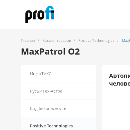
Главная
/
Каталог товаров
/
Positive Technologies
/
MaxP
MaxPatrol O2
ИнфоТеКС
Автопи
челове
РусБИТех-Астра
Код безопасности
Positive Technologies